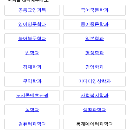
*학과를 선택해주세요.
공통교양과목
국어국문학과
영어영문학과
중어중문학과
불어불문학과
일본학과
법학과
행정학과
경제학과
경영학과
무역학과
미디어영상학과
도시콘텐츠관광
사회복지학과
농학과
생활과학과
컴퓨터과학과
통계데이터과학과