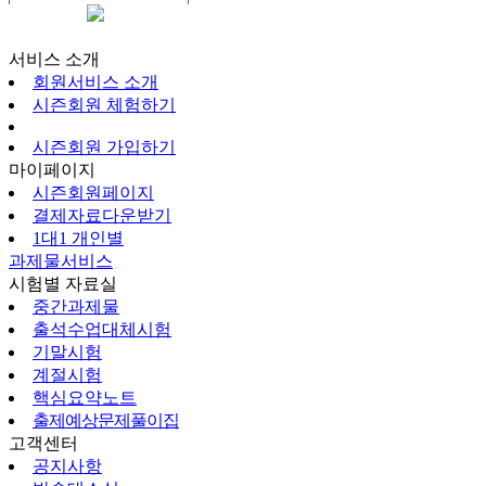
시즌회원페이지
서비스 소개
회원서비스 소개
시즌회원 체험하기
시즌회원 가입하기
마이페이지
시즌회원페이지
결제자료다운받기
1대1 개인별
과제물서비스
시험별 자료실
중간과제물
출석수업대체시험
기말시험
계절시험
핵심요약노트
출제예상문제풀이집
고객센터
공지사항