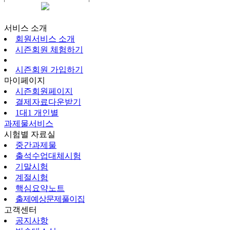
시즌회원페이지
서비스 소개
회원서비스 소개
시즌회원 체험하기
시즌회원 가입하기
마이페이지
시즌회원페이지
결제자료다운받기
1대1 개인별
과제물서비스
시험별 자료실
중간과제물
출석수업대체시험
기말시험
계절시험
핵심요약노트
출제예상문제풀이집
고객센터
공지사항