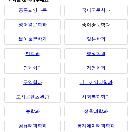
*학과를 선택해주세요.
공통교양과목
국어국문학과
영어영문학과
중어중문학과
불어불문학과
일본학과
법학과
행정학과
경제학과
경영학과
무역학과
미디어영상학과
도시콘텐츠관광
사회복지학과
농학과
생활과학과
컴퓨터과학과
통계데이터과학과