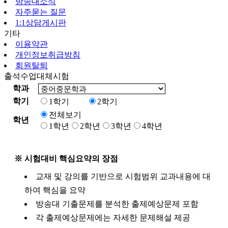
방송대소식
자주묻는 질문
1:1상담게시판
기타
이용약관
개인정보취급방침
회원탈퇴
출석수업대체시험
학과
학기
1학기
2학기
전체보기
학년
1학년
2학년
3학년
4학년
※ 시험대비 핵심요약의 장점
교재 및 강의를 기반으로 시험범위 교과내용에 대
하여 핵심을 요약
방송대 기출문제를 분석한 출제예상문제 포함
각 출제예상문제에는 자세한 문제해설 제공