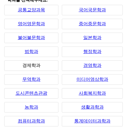
*학과를 선택해주세요.
공통교양과목
국어국문학과
영어영문학과
중어중문학과
불어불문학과
일본학과
법학과
행정학과
경제학과
경영학과
무역학과
미디어영상학과
도시콘텐츠관광
사회복지학과
농학과
생활과학과
컴퓨터과학과
통계데이터과학과