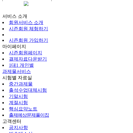
시즌회원페이지
서비스 소개
회원서비스 소개
시즌회원 체험하기
시즌회원 가입하기
마이페이지
시즌회원페이지
결제자료다운받기
1대1 개인별
과제물서비스
시험별 자료실
중간과제물
출석수업대체시험
기말시험
계절시험
핵심요약노트
출제예상문제풀이집
고객센터
공지사항