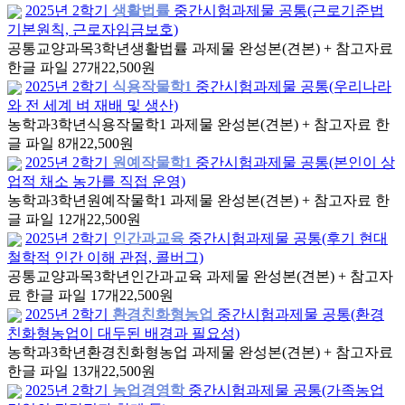
2025년 2학기
생활법률
중간시험과제물 공통(근로기준법
기본원칙, 근로자임금보호)
공통교양과목
3학년
생활법률 과제물 완성본(견본) + 참고자료
한글 파일 27개
22,500원
2025년 2학기
식용작물학1
중간시험과제물 공통(우리나라
와 전 세계 벼 재배 및 생산)
농학과
3학년
식용작물학1 과제물 완성본(견본) + 참고자료 한
글 파일 8개
22,500원
2025년 2학기
원예작물학1
중간시험과제물 공통(본인이 상
업적 채소 농가를 직접 운영)
농학과
3학년
원예작물학1 과제물 완성본(견본) + 참고자료 한
글 파일 12개
22,500원
2025년 2학기
인간과교육
중간시험과제물 공통(후기 현대
철학적 인간 이해 관점, 콜버그)
공통교양과목
3학년
인간과교육 과제물 완성본(견본) + 참고자
료 한글 파일 17개
22,500원
2025년 2학기
환경친화형농업
중간시험과제물 공통(환경
친화형농업이 대두된 배경과 필요성)
농학과
3학년
환경친화형농업 과제물 완성본(견본) + 참고자료
한글 파일 13개
22,500원
2025년 2학기
농업경영학
중간시험과제물 공통(가족농업