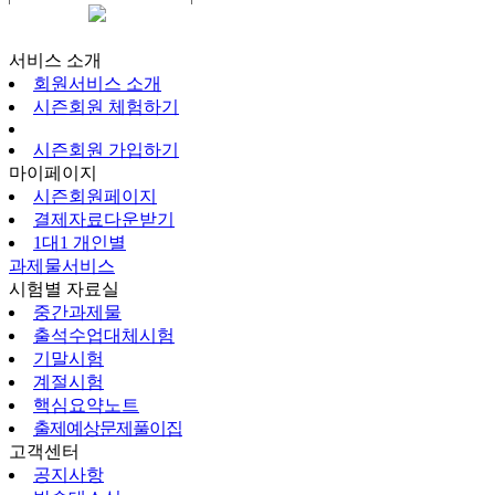
시즌회원페이지
서비스 소개
회원서비스 소개
시즌회원 체험하기
시즌회원 가입하기
마이페이지
시즌회원페이지
결제자료다운받기
1대1 개인별
과제물서비스
시험별 자료실
중간과제물
출석수업대체시험
기말시험
계절시험
핵심요약노트
출제예상문제풀이집
고객센터
공지사항