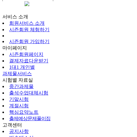
시즌회원페이지
서비스 소개
회원서비스 소개
시즌회원 체험하기
시즌회원 가입하기
마이페이지
시즌회원페이지
결제자료다운받기
1대1 개인별
과제물서비스
시험별 자료실
중간과제물
출석수업대체시험
기말시험
계절시험
핵심요약노트
출제예상문제풀이집
고객센터
공지사항