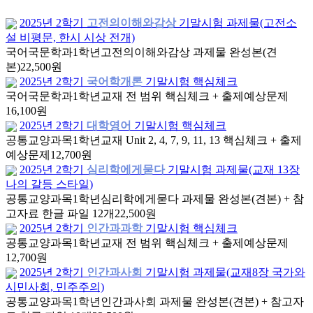
2025년 2학기
고전의이해와감상
기말시험 과제물(고전소
설 비평문, 한시 시상 전개)
국어국문학과
1학년
고전의이해와감상 과제물 완성본(견
본)
22,500원
2025년 2학기
국어학개론
기말시험 핵심체크
국어국문학과
1학년
교재 전 범위 핵심체크 + 출제예상문제
16,100원
2025년 2학기
대학영어
기말시험 핵심체크
공통교양과목
1학년
교재 Unit 2, 4, 7, 9, 11, 13 핵심체크 + 출제
예상문제
12,700원
2025년 2학기
심리학에게묻다
기말시험 과제물(교재 13장
나의 갈등 스타일)
공통교양과목
1학년
심리학에게묻다 과제물 완성본(견본) + 참
고자료 한글 파일 12개
22,500원
2025년 2학기
인간과과학
기말시험 핵심체크
공통교양과목
1학년
교재 전 범위 핵심체크 + 출제예상문제
12,700원
2025년 2학기
인간과사회
기말시험 과제물(교재8장 국가와
시민사회, 민주주의)
공통교양과목
1학년
인간과사회 과제물 완성본(견본) + 참고자