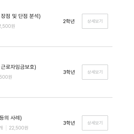
장점 및 단점 분석)
2학년
2,500원
 근로자임금보호)
3학년
,500원
등의 사례)
3학년
개
22,500원