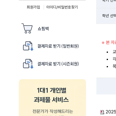
학기 선
회원가입
아이디/비밀번호찾기
학년 선
※ 본 
교
각
목
202