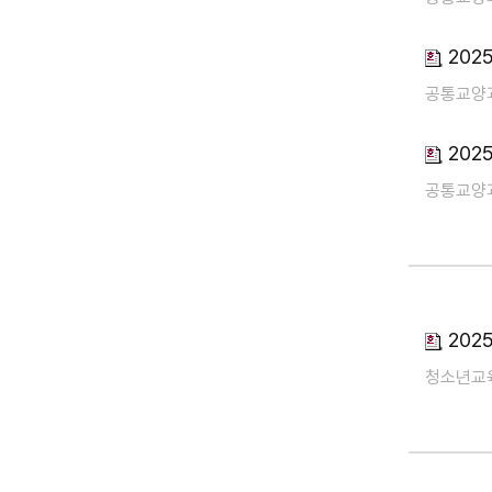
202
공통교양
202
공통교양
202
청소년교