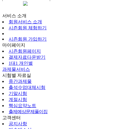
시즌회원페이지
서비스 소개
회원서비스 소개
시즌회원 체험하기
시즌회원 가입하기
마이페이지
시즌회원페이지
결제자료다운받기
1대1 개인별
과제물서비스
시험별 자료실
중간과제물
출석수업대체시험
기말시험
계절시험
핵심요약노트
출제예상문제풀이집
고객센터
공지사항