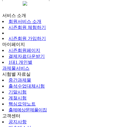
시즌회원페이지
서비스 소개
회원서비스 소개
시즌회원 체험하기
시즌회원 가입하기
마이페이지
시즌회원페이지
결제자료다운받기
1대1 개인별
과제물서비스
시험별 자료실
중간과제물
출석수업대체시험
기말시험
계절시험
핵심요약노트
출제예상문제풀이집
고객센터
공지사항