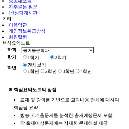
방송대소식
자주묻는 질문
1:1상담게시판
기타
이용약관
개인정보취급방침
회원탈퇴
핵심요약노트
학과
학기
1학기
2학기
전체보기
학년
1학년
2학년
3학년
4학년
※ 핵심요약노트의 장점
교재 및 강의를 기반으로 교과내용 전체에 대하여
핵심을 요약
방송대 기출문제를 분석한 출제예상문제 포함
각 출제예상문제에는 자세한 문제해설 제공