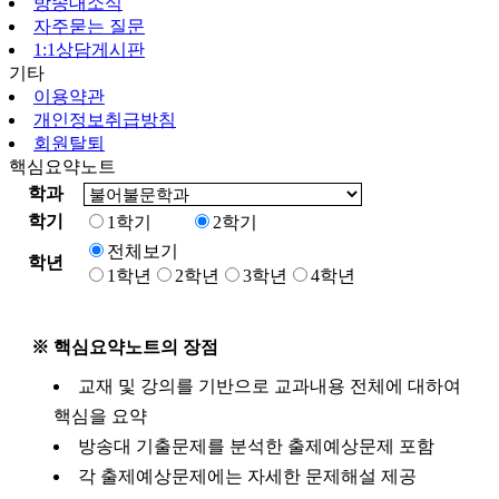
방송대소식
자주묻는 질문
1:1상담게시판
기타
이용약관
개인정보취급방침
회원탈퇴
핵심요약노트
학과
학기
1학기
2학기
전체보기
학년
1학년
2학년
3학년
4학년
※ 핵심요약노트의 장점
교재 및 강의를 기반으로 교과내용 전체에 대하여
핵심을 요약
방송대 기출문제를 분석한 출제예상문제 포함
각 출제예상문제에는 자세한 문제해설 제공