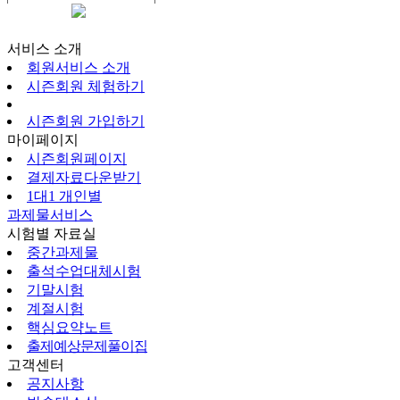
시즌회원페이지
서비스 소개
회원서비스 소개
시즌회원 체험하기
시즌회원 가입하기
마이페이지
시즌회원페이지
결제자료다운받기
1대1 개인별
과제물서비스
시험별 자료실
중간과제물
출석수업대체시험
기말시험
계절시험
핵심요약노트
출제예상문제풀이집
고객센터
공지사항