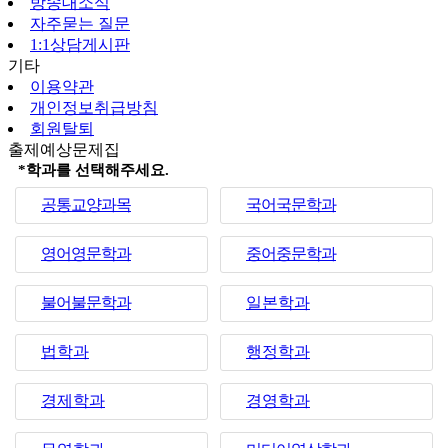
방송대소식
자주묻는 질문
1:1상담게시판
기타
이용약관
개인정보취급방침
회원탈퇴
출제예상문제집
*학과를 선택해주세요.
공통교양과목
국어국문학과
영어영문학과
중어중문학과
불어불문학과
일본학과
법학과
행정학과
경제학과
경영학과