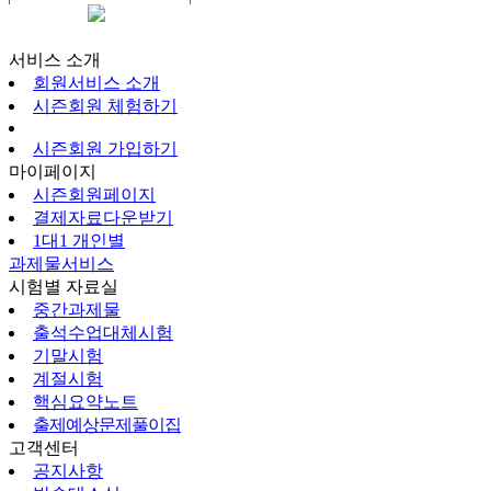
시즌회원페이지
서비스 소개
회원서비스 소개
시즌회원 체험하기
시즌회원 가입하기
마이페이지
시즌회원페이지
결제자료다운받기
1대1 개인별
과제물서비스
시험별 자료실
중간과제물
출석수업대체시험
기말시험
계절시험
핵심요약노트
출제예상문제풀이집
고객센터
공지사항