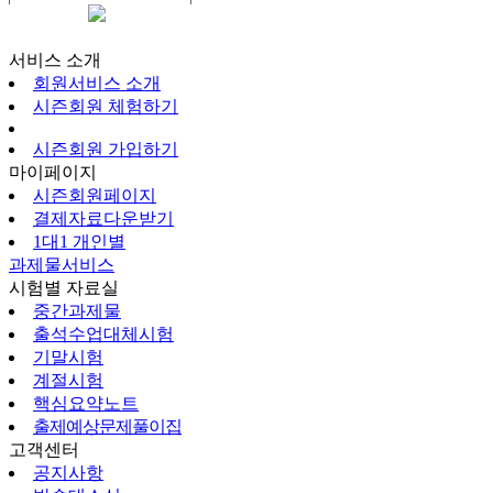
시즌회원페이지
서비스 소개
회원서비스 소개
시즌회원 체험하기
시즌회원 가입하기
마이페이지
시즌회원페이지
결제자료다운받기
1대1 개인별
과제물서비스
시험별 자료실
중간과제물
출석수업대체시험
기말시험
계절시험
핵심요약노트
출제예상문제풀이집
고객센터
공지사항