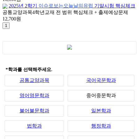
2025년 2학기
이슈로보는오늘날의유럽
기말시험 핵심체크
공통교양과목
4학년
교재 전 범위 핵심체크 + 출제예상문제
12,700원
*학과를 선택해주세요.
공통교양과목
국어국문학과
영어영문학과
중어중문학과
불어불문학과
일본학과
법학과
행정학과