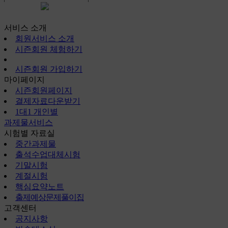
시즌회원페이지
서비스 소개
회원서비스 소개
시즌회원 체험하기
시즌회원 가입하기
마이페이지
시즌회원페이지
결제자료다운받기
1대1 개인별
과제물서비스
시험별 자료실
중간과제물
출석수업대체시험
기말시험
계절시험
핵심요약노트
출제예상문제풀이집
고객센터
공지사항